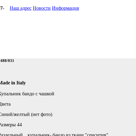
7-
Наш адрес
Новости
Информация
9488/031
Made in Italy
Купальник бандо с чашкой
Цвета
Синий/желтый (нет фото)
Размеры 44
Раздельный купальник- бандо из ткани "сенситив".