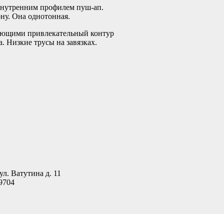
внутренним профилем пуш-ап.
ну. Она однотонная.
ующими привлекательный контур
. Низкие трусы на завязках.
л. Ватутина д. 11
9704