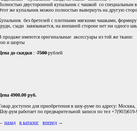
Полностью двусторонний купальник с чашкой со специальным 
Этот же купальник можно полностью вывернуть на другую сторо
Купальник без бретелей с плотными мягкими чашками, формир
груди, сзади завязывается, на внешней стороне нет ни одного шва
В продаже имеются оригинальные аксессуары из той же ткани:
топ и шорты
Цена до скидки
:
7500
рублей
Цена 4900.00 руб.
Товар доступен для приобретения в шоу-руме по адресу: Москва, у
Шоу-рум работает по предварительной записи по тел +7(903)619-
←
назад
в каталог
вперед
→